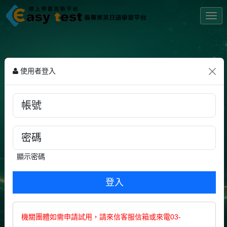
Togg
NEWS
使用者登入
2026/8/8
最新AI產品資訊
2026/7/13
商用英文：From Garage to Silicon Valley Heights:
Google's Story
2026/6/8
商用英文：Turning Customer Complaints into
顯示密碼
Opportunities!
2026/4/20
商用英文：Bitcoin Decoded: Digital Gold of the Internet
Age
機關團體如需申請試用，請來信客服信箱或來電03-