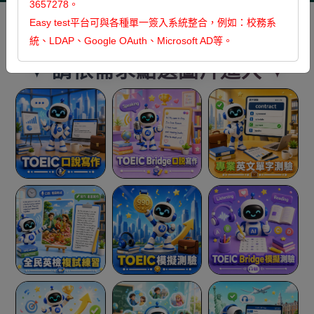
3657278。
Easy test平台可與各種單一簽入系統整合，例如：校務系
全品項
英文檢定
英文
英文
英文
日文
聽力閱讀
口說寫作
單字文法
學習測驗
統、LDAP、Google OAuth、Microsoft AD等。
✦ 請依需求點選圖片進入 ✦